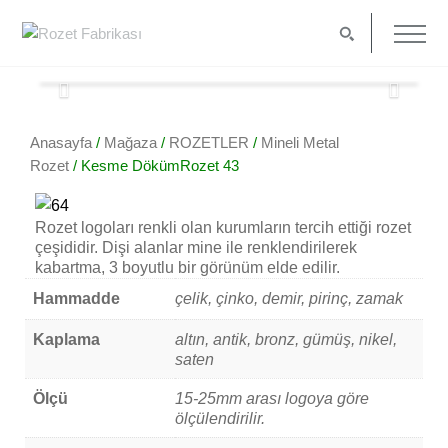
Anasayfa
/
Mağaza
/
ROZETLER
/
Mineli Metal
Rozet
/ Kesme DökümRozet 43
Rozet logoları renkli olan kurumların tercih ettiği rozet
çeşididir. Dişi alanlar mine ile renklendirilerek
kabartma, 3 boyutlu bir görünüm elde edilir.
Hammadde
çelik, çinko, demir, pirinç, zamak
Kaplama
altın, antik, bronz, gümüş, nikel,
saten
Ölçü
15-25mm arası logoya göre
ölçülendirilir.