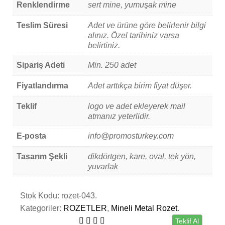
Renklendirme
sert mine, yumuşak mine
Teslim Süresi
Adet ve ürüne göre belirlenir bilgi
alınız. Özel tarihiniz varsa
belirtiniz.
Sipariş Adeti
Min. 250 adet
Fiyatlandırma
Adet arttıkça birim fiyat düşer.
Teklif
logo ve adet ekleyerek mail
atmanız yeterlidir.
E-posta
info@promosturkey.com
Tasarım Şekli
dikdörtgen, kare, oval, tek yön,
yuvarlak
Stok Kodu:
rozet-043
.
Kategoriler:
ROZETLER
,
Mineli Metal Rozet
.
Teklif Al