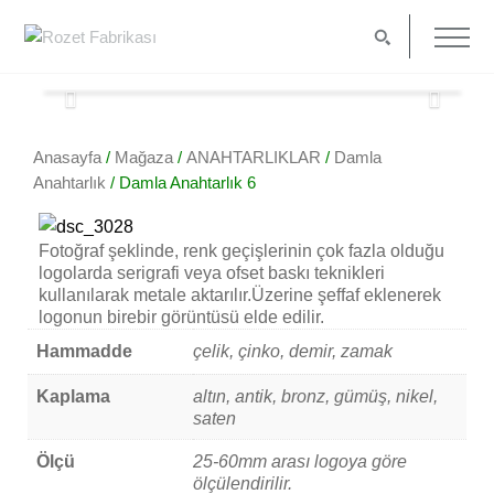
Anasayfa
/
Mağaza
/
ANAHTARLIKLAR
/
Damla
Anahtarlık
/ Damla Anahtarlık 6
Fotoğraf şeklinde, renk geçişlerinin çok fazla olduğu
logolarda serigrafi veya ofset baskı teknikleri
kullanılarak metale aktarılır.Üzerine şeffaf eklenerek
logonun birebir görüntüsü elde edilir.
Hammadde
çelik, çinko, demir, zamak
Kaplama
altın, antik, bronz, gümüş, nikel,
saten
Ölçü
25-60mm arası logoya göre
ölçülendirilir.